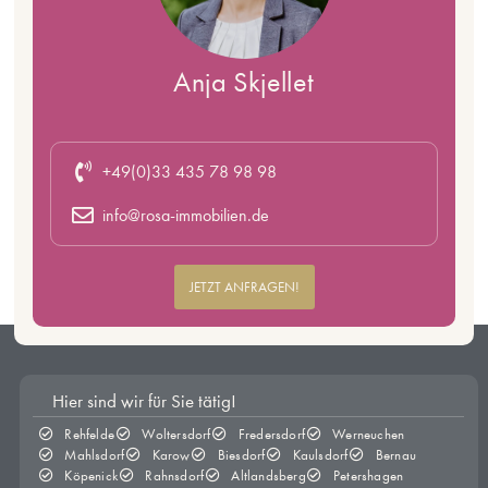
Blog
|
Immobilie kaufen
Sinkende Zinsen – lohnt sich der Hauskauf
wieder?