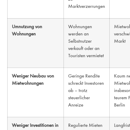
Marktverzerrungen
Umnutzung von
Wohnungen
Mietwo
Wohnungen
werden an
verschw
Selbstnutzer
Markt
verkauft oder an
Touristen vermietet
Weniger Neubau von
Geringe Rendite
Kaum n
Mietwohnungen
schreckt Investoren
Mietwo
ab – trotz
insbeso
steuerlicher
teurem P
Anreize
Berlin
Weniger Investitionen in
Regulierte Mieten
Langfris