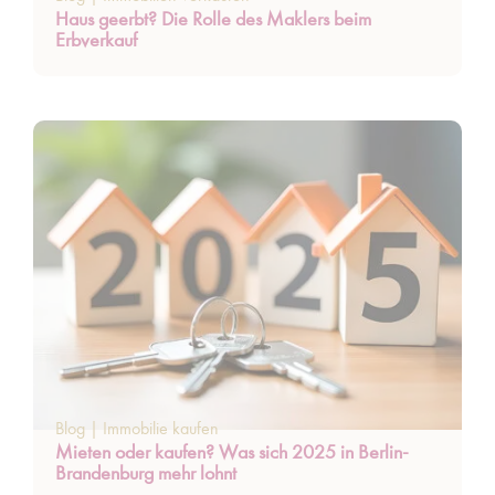
Haus geerbt? Die Rolle des Maklers beim
Erbverkauf
Blog
|
Immobilie kaufen
Mieten oder kaufen? Was sich 2025 in Berlin-
Brandenburg mehr lohnt