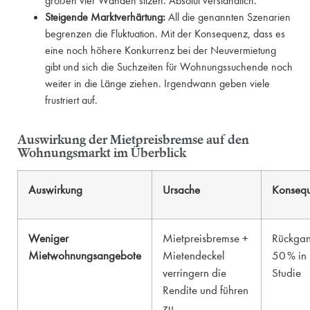
großen vier Wänden sitzen. Absolut verständlich.
Steigende Marktverhärtung:
All die genannten Szenarien
begrenzen die Fluktuation. Mit der Konsequenz, dass es
eine noch höhere Konkurrenz bei der Neuvermietung
gibt und sich die Suchzeiten für Wohnungssuchende noch
weiter in die Länge ziehen. Irgendwann geben viele
frustriert auf.
Auswirkung der Mietpreisbremse auf den
Wohnungsmarkt im Überblick
Auswirkung
Ursache
Konseq
Weniger
Mietpreisbremse +
Rückgan
Mietwohnungsangebote
Mietendeckel
50 % in 
verringern die
Studie
Rendite und führen
zu