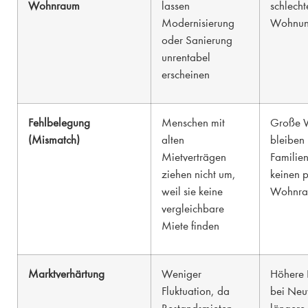
Wohnraum
lassen
schlecht
Modernisierung
Wohnun
oder Sanierung
unrentabel
erscheinen
Fehlbelegung
Menschen mit
Große 
(Mismatch)
alten
bleiben 
Mietverträgen
Familien
ziehen nicht um,
keinen 
weil sie keine
Wohnr
vergleichbare
Miete finden
Marktverhärtung
Weniger
Höhere 
Fluktuation, da
bei Neu