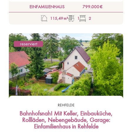
EINFAMILIENHAUS
799.000 €
115,49 m²
1
2
reserviert
REHFELDE
Bahnhofsnah! Mit Keller, Einbauküche,
Rollläden, Nebengebäude, Garage:
Einfamilienhaus in Rehfelde