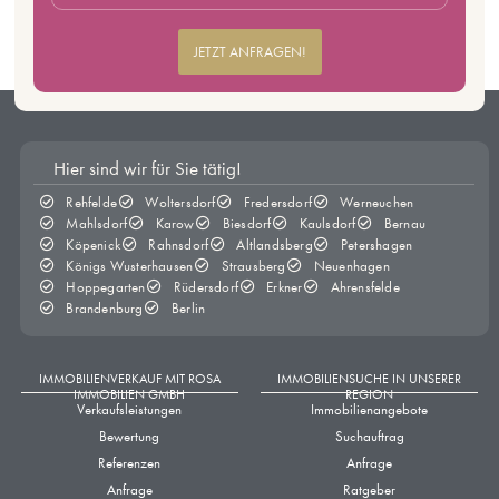
JETZT ANFRAGEN!
Hier sind wir für Sie tätig!
Rehfelde
Woltersdorf
Fredersdorf
Werneuchen
Mahlsdorf
Karow
Biesdorf
Kaulsdorf
Bernau
Köpenick
Rahnsdorf
Altlandsberg
Petershagen
Königs Wusterhausen
Strausberg
Neuenhagen
Hoppegarten
Rüdersdorf
Erkner
Ahrensfelde
Brandenburg
Berlin
IMMOBILIENVERKAUF MIT ROSA
IMMOBILIENSUCHE IN UNSERER
IMMOBILIEN GMBH
REGION
Verkaufsleistungen
Immobilienangebote
Bewertung
Suchauftrag
Referenzen
Anfrage
Anfrage
Ratgeber