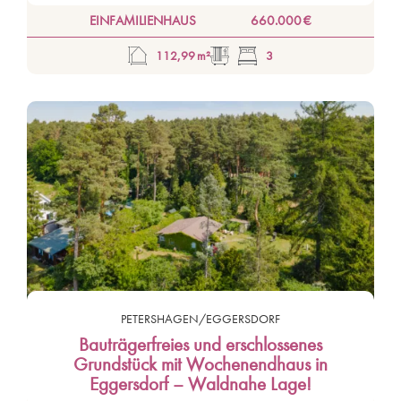
EINFAMILIENHAUS
660.000 €
112,99 m²
3
PETERSHAGEN/EGGERSDORF
Bauträgerfreies und erschlossenes
Grundstück mit Wochenendhaus in
Eggersdorf – Waldnahe Lage!