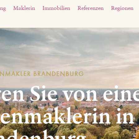
ung
Maklerin
Immobilien
Referenzen
Regionen
ENMAKLER BRANDENBURG
ren Sie von ein
enmaklerin in
ndenburg