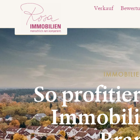
Verkauf
Bewert
IMMOBILI
So profitie
Immobili
Bra