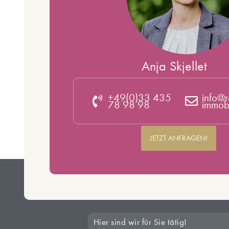
Anja Skjellet
+49(0)33 435
info@r
78 98 98
immobi
JETZT ANFRAGEN!
Hier sind wir für Sie tätig!