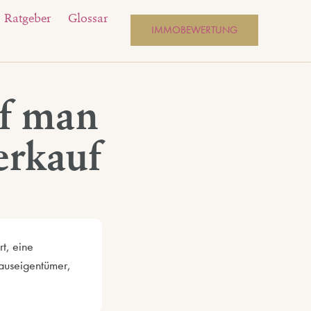
Ratgeber
Glossar
IMMOBEWERTUNG
uf man
erkauf
t, eine
Hauseigentümer,