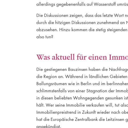
allerdings gegebenenfalls auf Wasserstoff umrüs
Die Diskussionen zeigen, dass das letzte Wort n
durch die hitzigen Diskussionen zunehmend an Na
abzusehen. Hinzu kommen die stetig steigende
also tun?
Was aktuell für einen Immo
Die gestiegenen Bauzinsen haben die Nachfra
die Region an. Während in ländlichen Gebieten di
Ballungsräumen wie in Berlin und im berlinnahen
schlimmstenfalls von einer Stagnation der Imm
in diesen beliebten Wohngegenden gesunken ist, 
hält. Wer seine Immobilie verkaufen will, tut al
Immobilienpreistrend in Zukunft wieder nach obe
hat die Europäische Zentralbank die Leitzinsen
angekündigt.