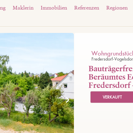
ung
Maklerin
Immobilien
Referenzen
Regionen
Wohngrundstüc
Fredersdorf-Vogelsdor
Bauträgerfre
Beräumtes E
Fredersdorf 
VERKAUFT