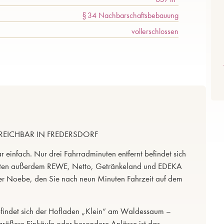
§ 34 Nachbarschaftsbebauung
vollerschlossen
EICHBAR IN FREDERSDORF
ar einfach. Nur drei Fahrradminuten entfernt befindet sich
bieten außerdem REWE, Netto, Getränkeland und EDEKA
äcker Noebe, den Sie nach neun Minuten Fahrzeit auf dem
befindet sich der Hofladen „Klein“ am Waldessaum –
 größere Einkäufe oder besondere Anlässe ist das