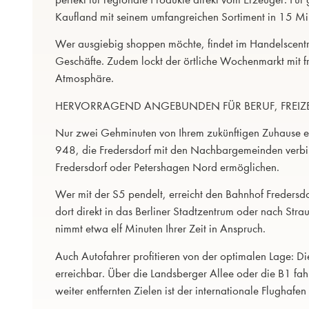
Kaufland mit seinem umfangreichen Sortiment in 15 Min
Wer ausgiebig shoppen möchte, findet im Handelscentr
Geschäfte. Zudem lockt der örtliche Wochenmarkt mit f
Atmosphäre.
HERVORRAGEND ANGEBUNDEN FÜR BERUF, FREIZE
Nur zwei Gehminuten von Ihrem zukünftigen Zuhause entf
948, die Fredersdorf mit den Nachbargemeinden verbin
Fredersdorf oder Petershagen Nord ermöglichen.
Wer mit der S5 pendelt, erreicht den Bahnhof Fredersd
dort direkt in das Berliner Stadtzentrum oder nach St
nimmt etwa elf Minuten Ihrer Zeit in Anspruch.
Auch Autofahrer profitieren von der optimalen Lage: Die
erreichbar. Über die Landsberger Allee oder die B1 fahr
weiter entfernten Zielen ist der internationale Flughaf