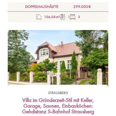
DOPPELHAUSHÄLFTE
299.000 €
106,04 m²
1
3
STRAUSBERG
Villa im Gründerzeit-Stil mit Keller,
Garage, Saunen, Einbauküchen:
Gehdistanz S-Bahnhof Strausberg