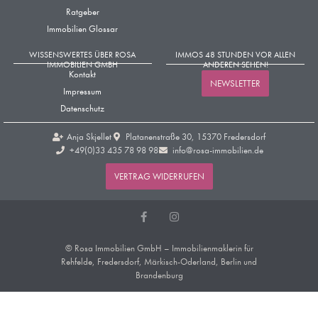
Ratgeber
Immobilien Glossar
WISSENSWERTES ÜBER ROSA
IMMOS 48 STUNDEN VOR ALLEN
IMMOBILIEN GMBH
ANDEREN SEHEN!
Kontakt
NEWSLETTER
Impressum
Datenschutz
Anja Skjellet
Platanenstraße 30, 15370 Fredersdorf
+49(0)33 435 78 98 98​
info@rosa-immobilien.de
VERTRAG WIDERRUFEN
© Rosa Immobilien GmbH – Immobilienmaklerin für
Rehfelde, Fredersdorf, Märkisch-Oderland, Berlin und
Brandenburg