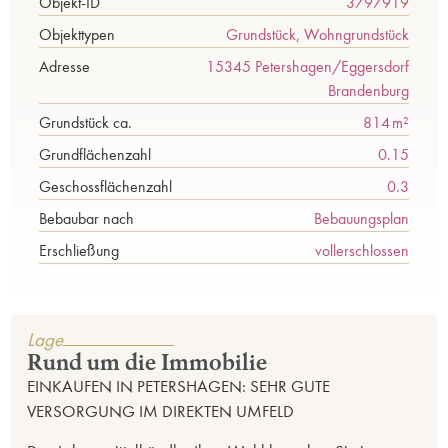
Objekt-ID
3797919
Objekttypen
Grundstück, Wohngrundstück
Adresse
15345 Petershagen/Eggersdorf
Brandenburg
Grund­stück ca.
814 m²
Grundflächenzahl
0.15
Geschoss­flä­chen­zahl
0.3
Bebaubar nach
Bebauungsplan
Erschließung
vollerschlossen
Lage
Rund um die Immobilie
EINKAUFEN IN PETERSHAGEN: SEHR GUTE
VERSORGUNG IM DIREKTEN UMFELD