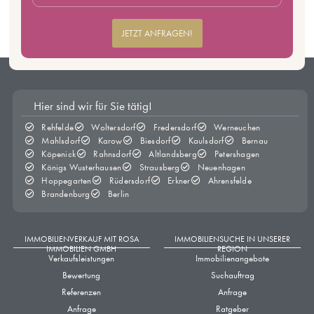
JETZT ANFRAGEN!
Hier sind wir für Sie tätig!
Rehfelde
Woltersdorf
Fredersdorf
Werneuchen
Mahlsdorf
Karow
Biesdorf
Kaulsdorf
Bernau
Köpenick
Rahnsdorf
Altlandsberg
Petershagen
Königs Wusterhausen
Strausberg
Neuenhagen
Hoppegarten
Rüdersdorf
Erkner
Ahrensfelde
Brandenburg
Berlin
IMMOBILIENVERKAUF MIT ROSA
IMMOBILIENSUCHE IN UNSERER
IMMOBILIEN GMBH
REGION
Verkaufsleistungen
Immobilienangebote
Bewertung
Suchauftrag
Referenzen
Anfrage
Anfrage
Ratgeber