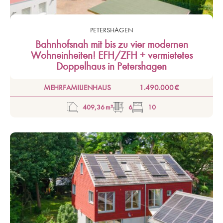
PETERSHAGEN
Bahnhofsnah mit bis zu vier modernen
Wohneinheiten! EFH/ZFH + vermietetes
Doppelhaus in Petershagen
MEHRFAMILIENHAUS
1.490.000 €
409,36 m²
6
10