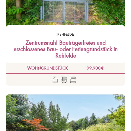
REHFELDE
Zentrumsnah! Bauträgerfreies und
erschlossenes Bau- oder Feriengrundstück in
Rehfelde
WOHNGRUNDSTÜCK
99.900 €