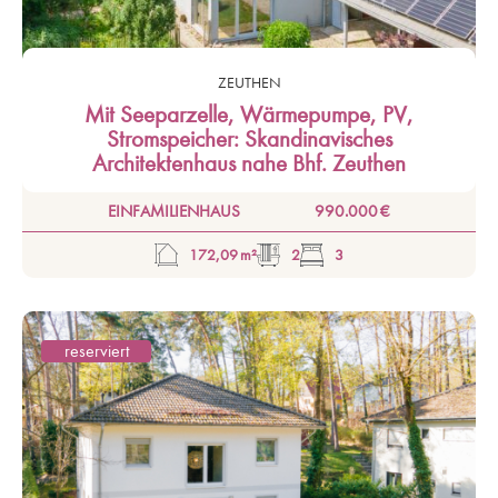
ZEUTHEN
Mit Seeparzelle, Wärmepumpe, PV,
Stromspeicher: Skandinavisches
Architektenhaus nahe Bhf. Zeuthen
EINFAMILIENHAUS
990.000 €
172,09 m²
2
3
reserviert