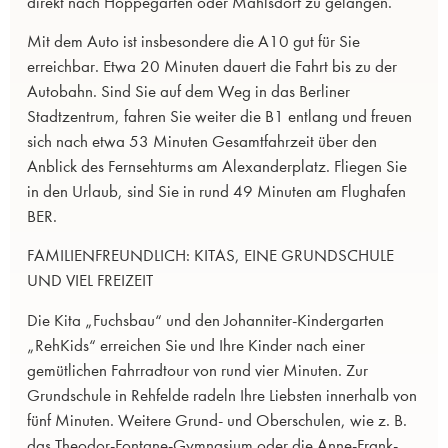
direkt nach Hoppegarten oder Mahlsdorf zu gelangen.
Mit dem Auto ist insbesondere die A10 gut für Sie
erreichbar. Etwa 20 Minuten dauert die Fahrt bis zu der
Autobahn. Sind Sie auf dem Weg in das Berliner
Stadtzentrum, fahren Sie weiter die B1 entlang und freuen
sich nach etwa 53 Minuten Gesamtfahrzeit über den
Anblick des Fernsehturms am Alexanderplatz. Fliegen Sie
in den Urlaub, sind Sie in rund 49 Minuten am Flughafen
BER.
FAMILIENFREUNDLICH: KITAS, EINE GRUNDSCHULE
UND VIEL FREIZEIT
Die Kita „Fuchsbau“ und den Johanniter-Kindergarten
„RehKids“ erreichen Sie und Ihre Kinder nach einer
gemütlichen Fahrradtour von rund vier Minuten. Zur
Grundschule in Rehfelde radeln Ihre Liebsten innerhalb von
fünf Minuten. Weitere Grund- und Oberschulen, wie z. B.
das Theodor-Fontane-Gymnasium oder die Anne-Frank-