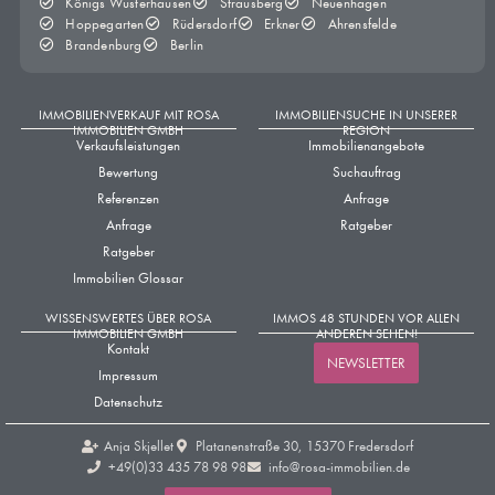
Königs Wusterhausen
Strausberg
Neuenhagen
Hoppegarten
Rüdersdorf
Erkner
Ahrensfelde
Brandenburg
Berlin
IMMOBILIENVERKAUF MIT ROSA
IMMOBILIENSUCHE IN UNSERER
IMMOBILIEN GMBH
REGION
Verkaufsleistungen
Immobilienangebote
Bewertung
Suchauftrag
Referenzen
Anfrage
Anfrage
Ratgeber
Ratgeber
Immobilien Glossar
WISSENSWERTES ÜBER ROSA
IMMOS 48 STUNDEN VOR ALLEN
IMMOBILIEN GMBH
ANDEREN SEHEN!
Kontakt
NEWSLETTER
Impressum
Datenschutz
Anja Skjellet
Platanenstraße 30, 15370 Fredersdorf
+49(0)33 435 78 98 98​
info@rosa-immobilien.de