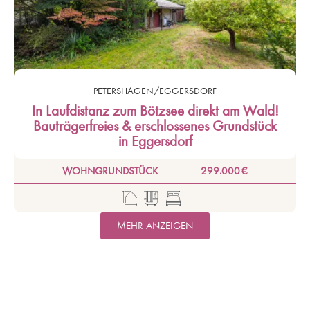
PETERSHAGEN/EGGERSDORF
In Laufdistanz zum Bötzsee direkt am Wald!
Bauträgerfreies & erschlossenes Grundstück
in Eggersdorf
WOHNGRUNDSTÜCK
299.000 €
MEHR ANZEIGEN