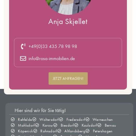
Anja Skjellet
+49(0)33 435 78 98 98
info@rosa-immobilien.de
JETZT ANFRAGEN!
Hier sind wir für Sie tätig!
Rehfelde
Woltersdorf
Fredersdorf
Werneuchen
Mahlsdorf
Karow
Biesdorf
Kaulsdorf
Bernau
Köpenick
Rahnsdorf
Altlandsberg
Petershagen