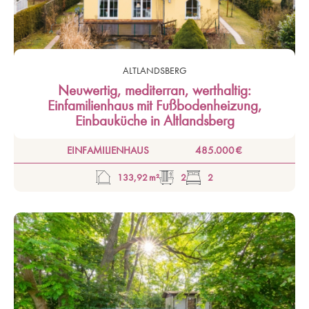
ALTLANDSBERG
Neuwertig, mediterran, werthaltig:
Einfamilienhaus mit Fußbodenheizung,
Einbauküche in Altlandsberg
EINFAMILIENHAUS
485.000 €
133,92 m²
2
2