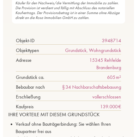
Käufer für den Nachweis/die Vermittlung der Immobilie zu zahlen.
Die Provision ist verdient und fällig mit Abschluss des notariellen
Kaufvertrags. Der Provisionsbetrag ist in einer Summe ohne Abzüge
direkt an die Rosa Immobilien GmbH zu zahlen.
Objekt-ID
3948714
Objekttypen
Grundstück, Wohngrundstück
Adresse
15345 Rehfelde
Brandenburg
Grund­stück ca.
605 m²
Bebaubar nach
§ 34 Nachbarschaftsbebauung
Erschließung
vollerschlossen
Kaufpreis
139.000 €
IHRE VORTEILE MIT DIESEM GRUNDSTÜCK
Verkauf ohne Bauträgerbindung: Sie wählen Ihren
Baupartner frei aus