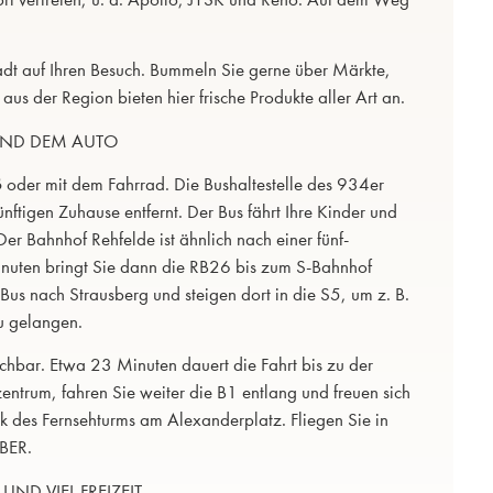
tadt auf Ihren Besuch. Bummeln Sie gerne über Märkte,
s der Region bieten hier frische Produkte aller Art an.
UND DEM AUTO
ß oder mit dem Fahrrad. Die Bushaltestelle des 934er
ftigen Zuhause entfernt. Der Bus fährt Ihre Kinder und
er Bahnhof Rehfelde ist ähnlich nach einer fünf-
inuten bringt Sie dann die RB26 bis zum S-Bahnhof
Bus nach Strausberg und steigen dort in die S5, um z. B.
u gelangen.
ichbar. Etwa 23 Minuten dauert die Fahrt bis zu der
ntrum, fahren Sie weiter die B1 entlang und freuen sich
 des Fernsehturms am Alexanderplatz. Fliegen Sie in
 BER.
ND VIEL FREIZEIT