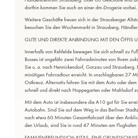
dorthin kommen Sie auch an einer dm-Drogerie vorbei.
Weitere Geschäfte freuen sich in der Strausberger Alts
besuchen Sie den Wochenmarkt in Strausberg. Händler au
GUTE UND DIREKTE ANBINDUNG MIT DEN ÖFFIS 
Innerhalb von Rehfelde bewegen Sie sich schnell zu Fu
Busses ist ungefähr zwei Fahrradminuten von Ihrem zukün
Sie u. a. nach Hennickendorf, Garzau und Strausberg. D
minütigen Fahrradtour erreicht. In unschlagbaren 27 M
Ostkreuz. Alternativ fahren Sie mit dem Auto oder dem 
schnell und direkt nach Hoppegarten oder Mahlsdorf z
Mit dem Auto ist insbesondere die A10 gut für Sie erre
Autobahn. Sind Sie auf dem Weg in das Berliner Stadtze
nach etwa 60 Minuten Gesamtfahrzeit über den Anblick
den Urlaub, sind Sie in rund 47 Minuten am Flughafen
FAMILIENFREUNDLICH: KITAS, EINE GRUNDSCHULE U