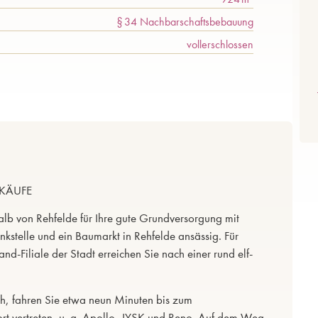
§ 34 Nachbarschaftsbebauung
vollerschlossen
NKÄUFE
lb von Rehfelde für Ihre gute Grundversorgung mit
kstelle und ein Baumarkt in Rehfelde ansässig. Für
nd-Filiale der Stadt erreichen Sie nach einer rund elf-
h, fahren Sie etwa neun Minuten bis zum
rt vertreten, u. a. Apollo, JYSK und Reno. Auf dem Weg