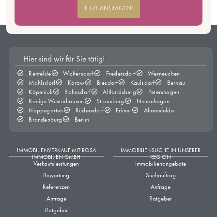
JETZT ANFRAGEN!
Hier sind wir für Sie tätig!
Rehfelde
Woltersdorf
Fredersdorf
Werneuchen
Mahlsdorf
Karow
Biesdorf
Kaulsdorf
Bernau
Köpenick
Rahnsdorf
Altlandsberg
Petershagen
Königs Wusterhausen
Strausberg
Neuenhagen
Hoppegarten
Rüdersdorf
Erkner
Ahrensfelde
Brandenburg
Berlin
IMMOBILIENVERKAUF MIT ROSA
IMMOBILIENSUCHE IN UNSERER
IMMOBILIEN GMBH
REGION
Verkaufsleistungen
Immobilienangebote
Bewertung
Suchauftrag
Referenzen
Anfrage
Anfrage
Ratgeber
Ratgeber