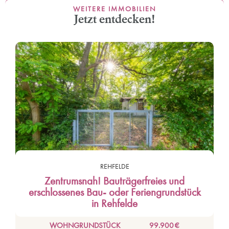
WEITERE IMMOBILIEN
Jetzt entdecken!
REHFELDE
Zentrumsnah! Bauträgerfreies und
erschlossenes Bau- oder Feriengrundstück
in Rehfelde
WOHNGRUNDSTÜCK
99.900 €