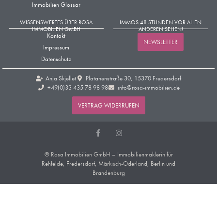
Immobilien Glossar
WISSENSWERTES ÜBER ROSA
IMMOS 48 STUNDEN VOR ALLEN
IMMOBILIEN GMBH
ANDEREN SEHEN!
Kontakt
NEWSLETTER
Impressum
Datenschutz
Anja Skjellet
Platanenstraße 30, 15370 Fredersdorf
+49(0)33 435 78 98 98​
info@rosa-immobilien.de
VERTRAG WIDERRUFEN
© Rosa Immobilien GmbH – Immobilienmaklerin für
Rehfelde, Fredersdorf, Märkisch-Oderland, Berlin und
Brandenburg