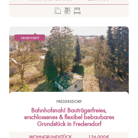
reserviert
FREDERSDORF
Bahnhofsnah! Bauträgerfreies,
erschlossenes & flexibel bebaubares
Grundstück in Fredersdorf
WOHNGRUNDSTÜCK
126.000 €