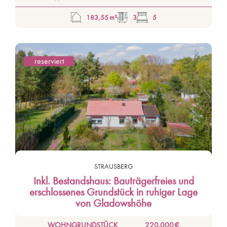
183,55 m²
3
5
reserviert
STRAUSBERG
Inkl. Bestandshaus: Bauträgerfreies und
erschlossenes Grundstück in ruhiger Lage
von Gladowshöhe
WOHNGRUNDSTÜCK
220.000 €