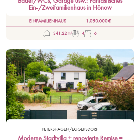
Bäder/WCs, Garage usw.: Fantastisches
Ein-/Zweifamilienhaus in Hönow
EINFAMILIENHAUS
1.050.000 €
341,22 m²
4
6
PETERSHAGEN/EGGERSDORF
Moderne Stadtvilla + renovierte Remise =