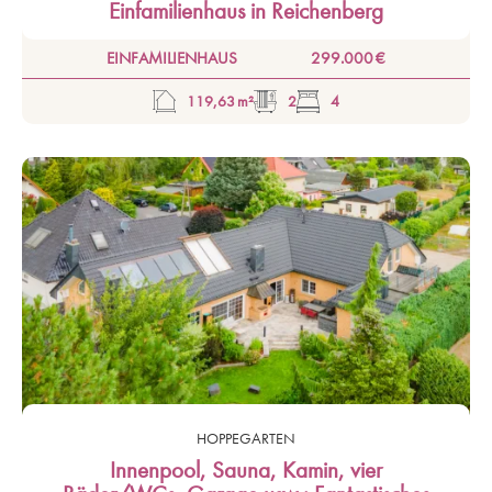
Einfamilienhaus in Reichenberg
EINFAMILIENHAUS
299.000 €
119,63 m²
2
4
HOPPEGARTEN
Innenpool, Sauna, Kamin, vier