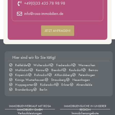
+49(0)33 435 78 98 98
info@rosa-immobilien.de
JETZT ANFRAGEN!
Hier sind wir für Sie tätig!
Rehfelde
Woltersdorf
Fredersdorf
Werneuchen
Mahlsdorf
Karow
Biesdorf
Kaulsdorf
Bernau
Köpenick
Rahnsdorf
Altlandsberg
Petershagen
Königs Wusterhausen
Strausberg
Neuenhagen
Hoppegarten
Rüdersdorf
Erkner
Ahrensfelde
Brandenburg
Berlin
IMMOBILIENVERKAUF MIT ROSA
IMMOBILIENSUCHE IN UNSERER
IMMOBILIEN GMBH
REGION
Verkaufsleistungen
Immobilienangebote