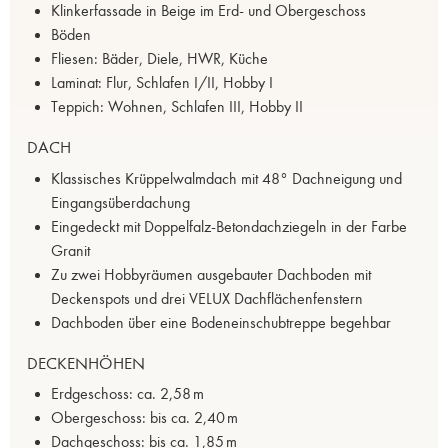
Klinkerfassade in Beige im Erd- und Obergeschoss
Böden
Fliesen: Bäder, Diele, HWR, Küche
Laminat: Flur, Schlafen I/II, Hobby I
Teppich: Wohnen, Schlafen III, Hobby II
DACH
Klassisches Krüppelwalmdach mit 48° Dachneigung und
Eingangsüberdachung
Eingedeckt mit Doppelfalz-Betondachziegeln in der Farbe
Granit
Zu zwei Hobbyräumen ausgebauter Dachboden mit
Deckenspots und drei VELUX Dachflächenfenstern
Dachboden über eine Bodeneinschubtreppe begehbar
DECKENHÖHEN
Erdgeschoss: ca. 2,58 m
Obergeschoss: bis ca. 2,40 m
Dachgeschoss: bis ca. 1,85 m