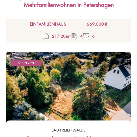
Mehrfamilienwohnen in Petershagen
EINFAMILIENHAUS
669.000 €
217,20 m²
4
6
reserviert
BAD FREIENWALDE