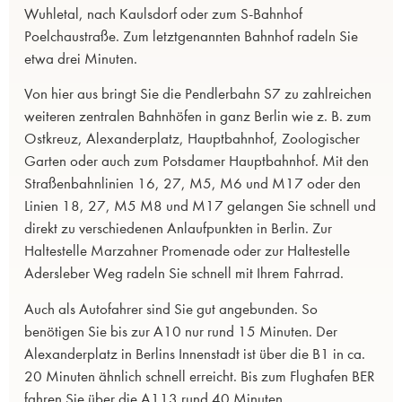
Wuhletal, nach Kaulsdorf oder zum S-Bahnhof
Poelchaustraße. Zum letztgenannten Bahnhof radeln Sie
etwa drei Minuten.
Von hier aus bringt Sie die Pendlerbahn S7 zu zahlreichen
weiteren zentralen Bahnhöfen in ganz Berlin wie z. B. zum
Ostkreuz, Alexanderplatz, Hauptbahnhof, Zoologischer
Garten oder auch zum Potsdamer Hauptbahnhof. Mit den
Straßenbahnlinien 16, 27, M5, M6 und M17 oder den
Linien 18, 27, M5 M8 und M17 gelangen Sie schnell und
direkt zu verschiedenen Anlaufpunkten in Berlin. Zur
Haltestelle Marzahner Promenade oder zur Haltestelle
Adersleber Weg radeln Sie schnell mit Ihrem Fahrrad.
Auch als Autofahrer sind Sie gut angebunden. So
benötigen Sie bis zur A10 nur rund 15 Minuten. Der
Alexanderplatz in Berlins Innenstadt ist über die B1 in ca.
20 Minuten ähnlich schnell erreicht. Bis zum Flughafen BER
fahren Sie über die A113 rund 40 Minuten.