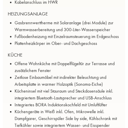
Kabelanschluss im HWR
HEIZUNGSANLAGE
Gasbrennwerttherme mit Solaranlage (drei Module) zur
Warmwasserbereitung und 300-Liter-Wasserspeicher
Fußbodenheizung mit Einzelraumsteuerung im Erdgeschoss
Plattenheizkörper im Ober- und Dachgeschoss
KÜCHE
Offene Wohnküche mit Doppelflügeltür zur Terrasse und
zusätzlichem Fenster
Zeitlose Einbaumöbel mit indirekter Beleuchtung und
Arbeitsplatte in warmer Holzoptik (Sonoma-Eiche)
Kücheninsel mit viel Stauraum und Steckdosensäule inkl.
integriertem Bluetooth-Lautsprecher und USB-Anschluss
Integriertes BORA Induktionskochfeld mit Umluftlüfter
Küchengeräte in Weiß inkl. Ofen, Mikrowelle inkl.
Dampfgarer, Geschirrspüler Side by side, Kühlschrank mit
Tiefkühler sowie integriertem Wasser- und Eisspender