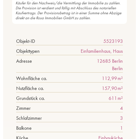
Käufer für den Nachweis/die Vermittlung der Immobilie zu zahlen.
Die Provision ist verdient und fällig mit Abschluss des notariellen
Kaufvertrags. Der Provisionsbetrag ist in einer Summe ohne Abzüge
direkt an die Rosa Immobilien GmbH zu zahlen.
Objekt-ID
5523193
Objekttypen
Einfamilienhaus, Haus
Adresse
12685 Berlin
Berlin
Wohnfläche ca.
112,99 m²
Nutzfläche ca.
157,90 m²
Grund­stück ca.
611 m²
Zimmer
4
Schlafzimmer
3
Balkone
1
Küche
Einbauküche