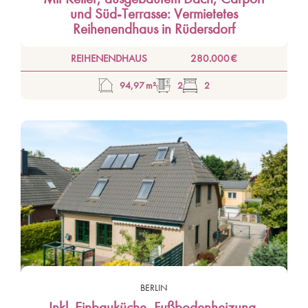
und Süd-Terrasse: Vermietetes
Reihenendhaus in Rüdersdorf
REIHENENDHAUS
280.000 €
94,97 m²
2
2
BERLIN
Inkl. Einbauküche, Fußbodenheizung,