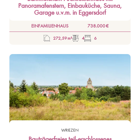
Panoramafenstern, Einbauküche, Sauna,
Garage u.v.m. in Eggersdorf
EINFAMILIENHAUS
738.000 €
272,59 m²
4
6
WRIEZEN
Bauträgerfreies teil-erschlossenes