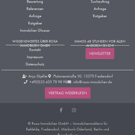
Bewertung
Suchauftrag
Referenzen
Anfrage
Anfrage
Ratgeber
Ratgeber
Immobilien Glossar
WISSENSWERTES ÜBER ROSA
IMMOS 48 STUNDEN VOR ALLEN
IMMOBILIEN GMBH
ANDEREN SEHEN!
Kontakt
NEWSLETTER
Impressum
Datenschutz
Anja Skjellet
Platanenstraße 30, 15370 Fredersdorf
+49(0)33 435 78 98 98​
info@rosa-immobilien.de
VERTRAG WIDERRUFEN
© Rosa Immobilien GmbH – Immobilienmaklerin für
Rehfelde, Fredersdorf, Märkisch-Oderland, Berlin und
Brandenburg