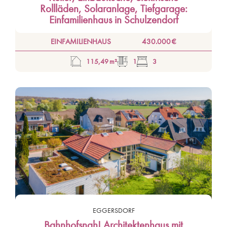
Rollläden, Solaranlage, Tiefgarage:
Einfamilienhaus in Schulzendorf
EINFAMILIENHAUS
430.000 €
115,49 m²
1
3
EGGERSDORF
Bahnhofsnah! Architektenhaus mit