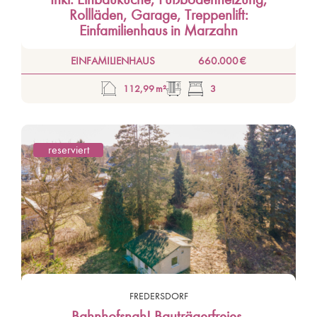
Rollläden, Garage, Treppenlift:
Einfamilienhaus in Marzahn
EINFAMILIENHAUS
660.000 €
112,99 m²
3
reserviert
FREDERSDORF
Bahnhofsnah! Bauträgerfreies,