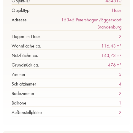
Objekt-ID
454510
Objekttyp
Haus
Adresse
15345 Petershagen/Eggersdorf
Brandenburg
Etagen im Haus
2
Wohnfläche ca.
116,43 m²
Nutzfläche ca.
143,73 m²
Grund­stück ca.
476 m²
Zimmer
5
Schlafzimmer
4
Badezimmer
2
Balkone
1
Außen­stellplätze
2