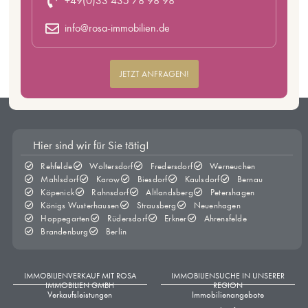
+49(0)33 435 78 98 98
info@rosa-immobilien.de
JETZT ANFRAGEN!
Hier sind wir für Sie tätig!
Rehfelde
Woltersdorf
Fredersdorf
Werneuchen
Mahlsdorf
Karow
Biesdorf
Kaulsdorf
Bernau
Köpenick
Rahnsdorf
Altlandsberg
Petershagen
Königs Wusterhausen
Strausberg
Neuenhagen
Hoppegarten
Rüdersdorf
Erkner
Ahrensfelde
Brandenburg
Berlin
IMMOBILIENVERKAUF MIT ROSA
IMMOBILIENSUCHE IN UNSERER
IMMOBILIEN GMBH
REGION
Verkaufsleistungen
Immobilienangebote