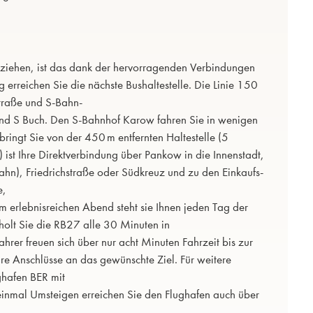
e ziehen, ist das dank der hervorragenden Verbindungen
 erreichen Sie die nächste Bushaltestelle. Die Linie 150
traße und S-Bahn-
nd S Buch. Den S-Bahnhof Karow fahren Sie in wenigen
ringt Sie von der 450 m entfernten Haltestelle (5
 ist Ihre Direktverbindung über Pankow in die Innenstadt,
n), Friedrichstraße oder Südkreuz und zu den Einkaufs-
e,
m erlebnisreichen Abend steht sie Ihnen jeden Tag der
olt Sie die RB27 alle 30 Minuten in
hrer freuen sich über nur acht Minuten Fahrzeit bis zur
e Anschlüsse an das gewünschte Ziel. Für weitere
ghafen BER mit
einmal Umsteigen erreichen Sie den Flughafen auch über