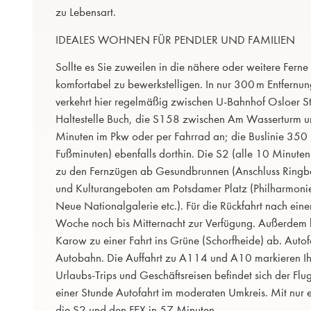
zu Lebensart.
IDEALES WOHNEN FÜR PENDLER UND FAMILIEN
Sollte es Sie zuweilen in die nähere oder weitere Fern
komfortabel zu bewerkstelligen. In nur 300 m Entfernung
verkehrt hier regelmäßig zwischen U-Bahnhof Osloer S
Haltestelle Buch, die S158 zwischen Am Wasserturm u
Minuten im Pkw oder per Fahrrad an; die Buslinie 350 b
Fußminuten) ebenfalls dorthin. Die S2 (alle 10 Minuten)
zu den Fernzügen ab Gesundbrunnen (Anschluss Ringbah
und Kulturangeboten am Potsdamer Platz (Philharmoni
Neue Nationalgalerie etc.). Für die Rückfahrt nach eine
Woche noch bis Mitternacht zur Verfügung. Außerdem h
Karow zu einer Fahrt ins Grüne (Schorfheide) ab. Autofa
Autobahn. Die Auffahrt zu A114 und A10 markieren Ihr
Urlaubs-Trips und Geschäftsreisen befindet sich der Flu
einer Stunde Autofahrt im moderaten Umkreis. Mit nur 
die S2 und den FEX in 57 Minuten.