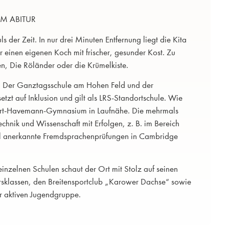
UM ABITUR
 der Zeit. In nur drei Minuten Entfernung liegt die Kita
einen eigenen Koch mit frischer, gesunder Kost. Zu
en, Die Röländer oder die Krümelkiste.
. Der Ganztagsschule am Hohen Feld und der
etzt auf Inklusion und gilt als LRS-Standortschule. Wie
obert-Havemann-Gymnasium in Laufnähe. Die mehrmals
Technik und Wissenschaft mit Erfolgen, z. B. im Bereich
nal anerkannte Fremdsprachenprüfungen in Cambridge
nzelnen Schulen schaut der Ort mit Stolz auf seinen
rsklassen, den Breitensportclub „Karower Dachse“ sowie
hr aktiven Jugendgruppe.