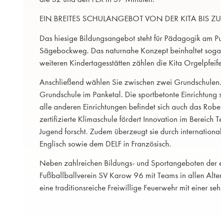
EIN BREITES SCHULANGEBOT VON DER KITA BIS Z
Das hiesige Bildungsangebot steht für Pädagogik am Puls
Sägebockweg. Das naturnahe Konzept beinhaltet sogar 
weiteren Kindertagesstätten zählen die Kita Orgelpfeif
Anschließend wählen Sie zwischen zwei Grundschulen
Grundschule im Panketal. Die sportbetonte Einrichtung s
alle anderen Einrichtungen befindet sich auch das R
zertifizierte Klimaschule fördert Innovation im Bereich 
Jugend forscht. Zudem überzeugt sie durch internatio
Englisch sowie dem DELF in Französisch.
Neben zahlreichen Bildungs- und Sportangeboten der ei
Fußballballverein SV Karow 96 mit Teams in allen Alte
eine traditionsreiche Freiwillige Feuerwehr mit einer se