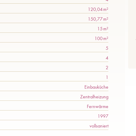
120,04 m²
150,77 m²
15 m²
100 m²
5
4
2
1
Einbauküche
Zentralheizung
Fernwärme
1997
vollsaniert