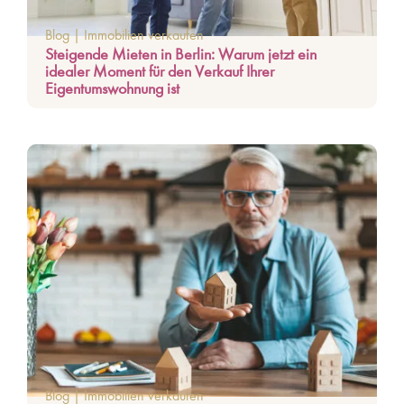
Blog
|
Immobilien verkaufen
Steigende Mieten in Berlin: Warum jetzt ein
idealer Moment für den Verkauf Ihrer
Eigentumswohnung ist
Blog
|
Immobilien verkaufen