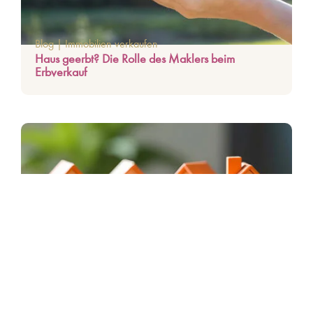
Blog
|
Immobilien verkaufen
Haus geerbt? Die Rolle des Maklers beim
Erbverkauf