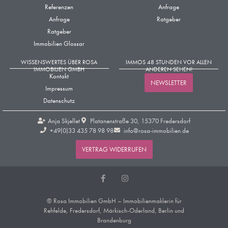
Referenzen
Anfrage
Anfrage
Ratgeber
Ratgeber
Immobilien Glossar
WISSENSWERTES ÜBER ROSA
IMMOS 48 STUNDEN VOR ALLEN
IMMOBILIEN GMBH
ANDEREN SEHEN!
Kontakt
NEWSLETTER
Impressum
Datenschutz
Anja Skjellet
Platanenstraße 30, 15370 Fredersdorf
+49(0)33 435 78 98 98​
info@rosa-immobilien.de
VERTRAG WIDERRUFEN
© Rosa Immobilien GmbH – Immobilienmaklerin für
Rehfelde, Fredersdorf, Märkisch-Oderland, Berlin und
Brandenburg