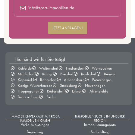
info@rosa-immobilien.de
JETZT ANFRAGEN!
Hier sind wir für Sie tätig!
Rehfelde
Woltersdorf
Fredersdorf
Werneuchen
Mahlsdorf
Karow
Biesdorf
Kaulsdorf
Bernau
Köpenick
Rahnsdorf
Altlandsberg
Petershagen
Königs Wusterhausen
Strausberg
Neuenhagen
Hoppegarten
Rüdersdorf
Erkner
Ahrensfelde
Brandenburg
Berlin
IMMOBILIENVERKAUF MIT ROSA
IMMOBILIENSUCHE IN UNSERER
IMMOBILIEN GMBH
REGION
Verkaufsleistungen
Immobilienangebote
Bewertung
Suchauftrag