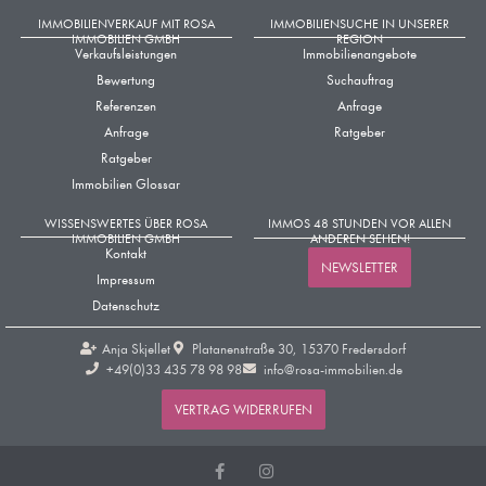
IMMOBILIENVERKAUF MIT ROSA
IMMOBILIENSUCHE IN UNSERER
IMMOBILIEN GMBH
REGION
Verkaufsleistungen
Immobilienangebote
Bewertung
Suchauftrag
Referenzen
Anfrage
Anfrage
Ratgeber
Ratgeber
Immobilien Glossar
WISSENSWERTES ÜBER ROSA
IMMOS 48 STUNDEN VOR ALLEN
IMMOBILIEN GMBH
ANDEREN SEHEN!
Kontakt
NEWSLETTER
Impressum
Datenschutz
Anja Skjellet
Platanenstraße 30, 15370 Fredersdorf
+49(0)33 435 78 98 98​
info@rosa-immobilien.de
VERTRAG WIDERRUFEN