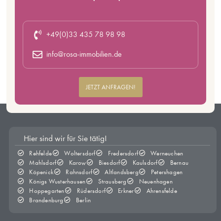
+49(0)33 435 78 98 98
info@rosa-immobilien.de
JETZT ANFRAGEN!
Hier sind wir für Sie tätig!
Rehfelde
Woltersdorf
Fredersdorf
Werneuchen
Mahlsdorf
Karow
Biesdorf
Kaulsdorf
Bernau
Köpenick
Rahnsdorf
Altlandsberg
Petershagen
Königs Wusterhausen
Strausberg
Neuenhagen
Hoppegarten
Rüdersdorf
Erkner
Ahrensfelde
Brandenburg
Berlin