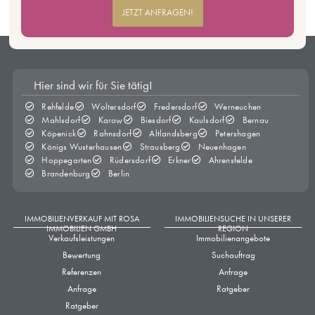
JETZT ANFRAGEN!
Hier sind wir für Sie tätig!
Rehfelde
Woltersdorf
Fredersdorf
Werneuchen
Mahlsdorf
Karow
Biesdorf
Kaulsdorf
Bernau
Köpenick
Rahnsdorf
Altlandsberg
Petershagen
Königs Wusterhausen
Strausberg
Neuenhagen
Hoppegarten
Rüdersdorf
Erkner
Ahrensfelde
Brandenburg
Berlin
IMMOBILIENVERKAUF MIT ROSA
IMMOBILIENSUCHE IN UNSERER
IMMOBILIEN GMBH
REGION
Verkaufsleistungen
Immobilienangebote
Bewertung
Suchauftrag
Referenzen
Anfrage
Anfrage
Ratgeber
Ratgeber