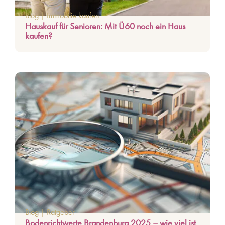
Blog
|
Immobilie kaufen
Hauskauf für Senioren: Mit Ü60 noch ein Haus
kaufen?
Blog
|
Ratgeber
Bodenrichtwerte Brandenburg 2025 – wie viel ist