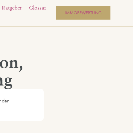
Ratgeber
Glossar
IMMOBEWERTUNG
on,
ng
 der